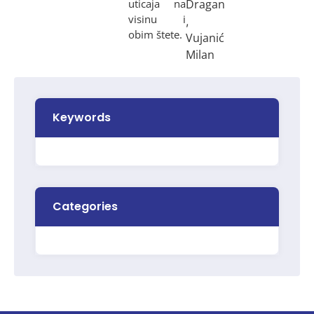
uticaja na
Dragan
visinu i
,
obim štete.
Vujanić
Milan
Keywords
Categories