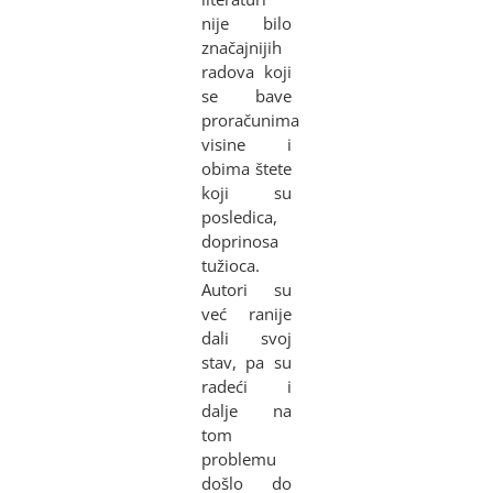
nije bilo
značajnijih
radova koji
se bave
proračunima
visine i
obima štete
koji su
posledica,
doprinosa
tužioca.
Autori su
već ranije
dali svoj
stav, pa su
radeći i
dalje na
tom
problemu
došlo do