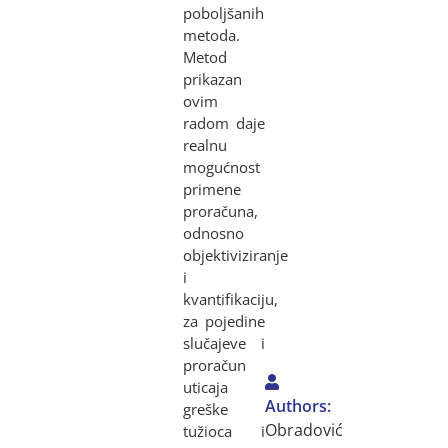
poboljšanih
metoda.
Metod
prikazan
ovim
radom daje
realnu
mogućnost
primene
proračuna,
odnosno
objektiviziranje
i
kvantifikaciju,
za pojedine
slučajeve i
proračun
uticaja
Authors:
greške
Obradović
tužioca i