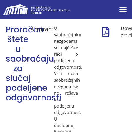
Proračun
Abstract
U
Dow
saobraćajnim
artic
štete
nezgodama
u
se najčešće
radi o
saobraćaju
podeljenoj
za
odgovornosti.
Vrlo malo
slučaj
saobraćajnih
podeljene
nezgoda se
ne rešava
odgovornosti
kao
podeljena
odgovornost.
U
dostupnoj
literaturi