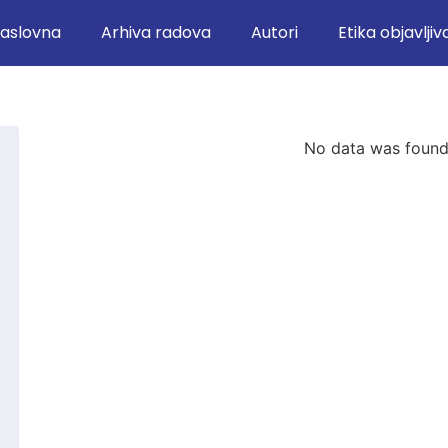
aslovna
Arhiva radova
Autori
Etika objavljiv
No data was foun