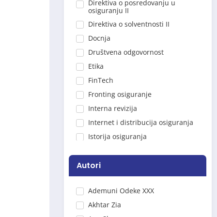
Direktiva o posredovanju u
osiguranju II
Direktiva o solventnosti II
Docnja
Društvena odgovornost
Etika
FinTech
Fronting osiguranje
Interna revizija
Internet i distribucija osiguranja
Istorija osiguranja
Jubileji
Kartelni sporazumi
Autori
Kolektivno osiguranje
Ademuni Odeke XXX
koncentracija
Akhtar Zia
Korporativna uprava