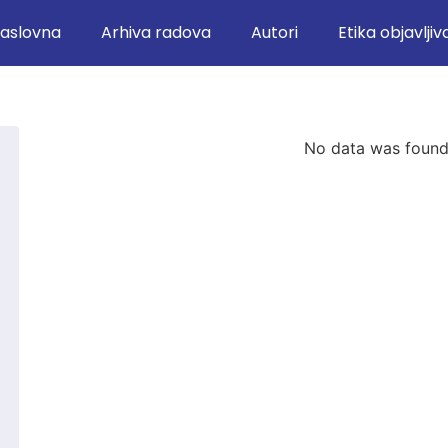
aslovna
Arhiva radova
Autori
Etika objavljiv
No data was foun