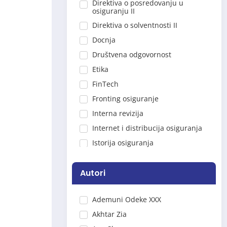
Direktiva o posredovanju u
osiguranju II
Direktiva o solventnosti II
Docnja
Društvena odgovornost
Etika
FinTech
Fronting osiguranje
Interna revizija
Internet i distribucija osiguranja
Istorija osiguranja
Jubileji
Kartelni sporazumi
Autori
Kolektivno osiguranje
Ademuni Odeke XXX
koncentracija
Akhtar Zia
Korporativna uprava