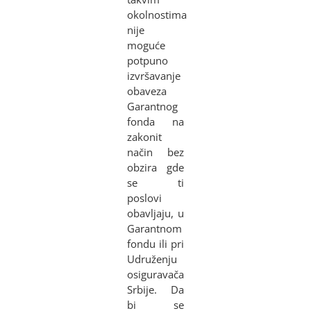
okolnostima
nije
moguće
potpuno
izvršavanje
obaveza
Garantnog
fonda na
zakonit
način bez
obzira gde
se ti
poslovi
obavljaju, u
Garantnom
fondu ili pri
Udruženju
osiguravača
Srbije. Da
bi se