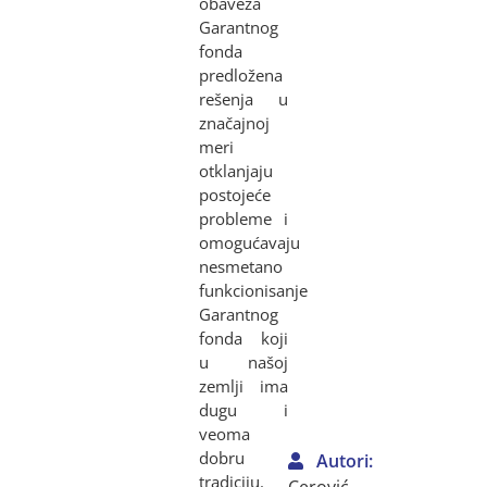
obaveza
Garantnog
fonda
predložena
rešenja u
značajnoj
meri
otklanjaju
postojeće
probleme i
omogućavaju
nesmetano
funkcionisanje
Garantnog
fonda koji
u našoj
zemlji ima
dugu i
veoma
dobru
Autori:
tradiciju.
Cerović