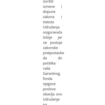
izvršiti
izmene i
dopune
zakona i
statuta
Udruženja
osiguravača
Srbije jer
ne postoje
zakonske
pretpostavke
da do
početka
rada
Garantnog
fonda
njegove
poslove
obavlja ovo
Udruženje
na