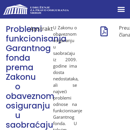
Problemi
Apstrakt
U Zakonu o
Preu
obaveznom
član
funkcionisanja
osiguranju
Garantnog
u
saobraćaju
fonda
iz 2009.
prema
godine ima
dosta
Zakonu
nedostataka,
o
ali se
najveći
obaveznom
problemi
osiguranju
odnose na
funkcionisanje
u
Garantnog
saobraćaju
fonda. U
takvim