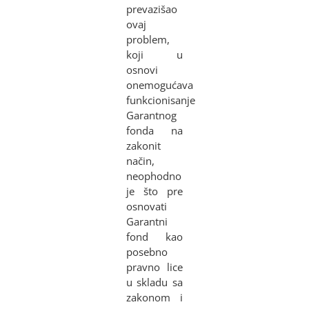
prevazišao
ovaj
problem,
koji u
osnovi
onemogućava
funkcionisanje
Garantnog
fonda na
zakonit
način,
neophodno
je što pre
osnovati
Garantni
fond kao
posebno
pravno lice
u skladu sa
zakonom i