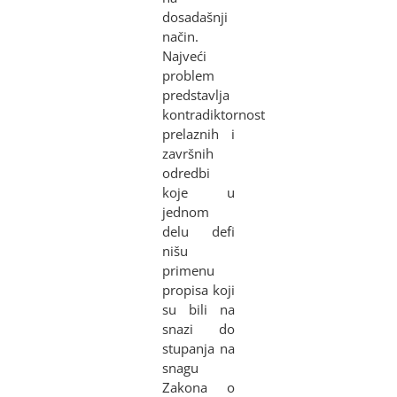
dosadašnji
način.
Najveći
problem
predstavlja
kontradiktornost
prelaznih i
završnih
odredbi
koje u
jednom
delu defi
nišu
primenu
propisa koji
su bili na
snazi do
stupanja na
snagu
Zakona o