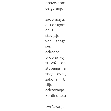
obaveznom
osiguranju
u
saobraćaju,
a u drugom
delu
stavljaju
van snage
sve
odredbe
propisa koji
su važili do
stupanja na
snagu ovog
zakona. U
cilju
održavanja
kontinuiteta
u
izvršavanju