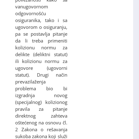
vanugovornom
odgovornošću
osiguranika, tako i sa
ugovorom o osiguranju,
pa se postavlja pitanje
da li treba primeniti
kolizionu normu za
delikte (deliktni statut)
ili kolizionu normu za
ugovore (ugovorni
statut). Drugi način
prevazilaženja
problema bio bi
izgradnja novog
(specijalnog) kolizionog
pravila za pitanje
direktnog zahteva
oštećenog na osnovu čl.
2 Zakona o rešavanja
sukoba zakona koji služi