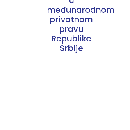
u
međunarodnom
privatnom
pravu
Republike
Srbije