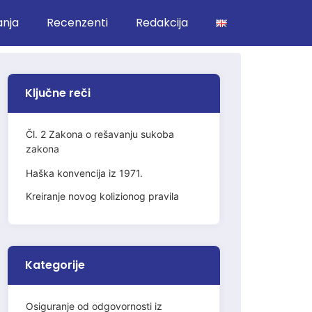
anja
Recenzenti
Redakcija
Ključne reči
Čl. 2 Zakona o rešavanju sukoba
zakona
Haška konvencija iz 1971.
Kreiranje novog kolizionog pravila
Kategorije
Osiguranje od odgovornosti iz