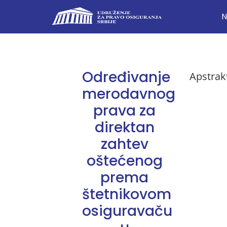
N
Određivanje
Apstrak
merodavnog
prava za
direktan
zahtev
oštećenog
prema
štetnikovom
osiguravaču