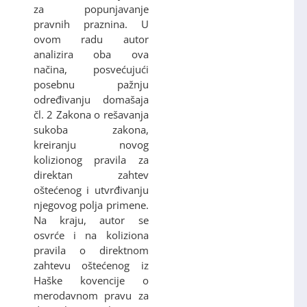
za popunjavanje
pravnih praznina. U
ovom radu autor
analizira oba ova
načina, posvećujući
posebnu pažnju
određivanju domašaja
čl. 2 Zakona o rešavanja
sukoba zakona,
kreiranju novog
kolizionog pravila za
direktan zahtev
oštećenog i utvrđivanju
njegovog polja primene.
Na kraju, autor se
osvrće i na koliziona
pravila o direktnom
zahtevu oštećenog iz
Haške kovencije o
merodavnom pravu za