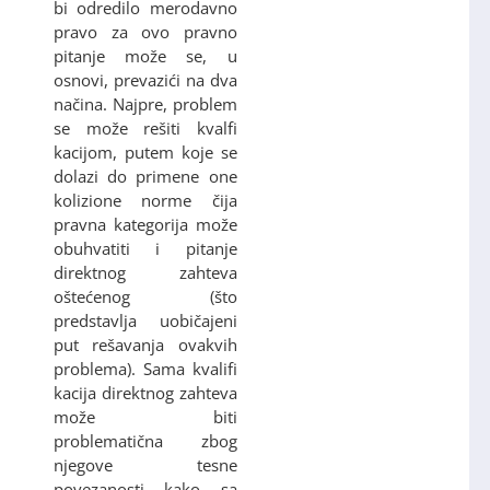
bi odredilo merodavno
pravo za ovo pravno
pitanje može se, u
osnovi, prevazići na dva
načina. Najpre, problem
se može rešiti kvalfi
kacijom, putem koje se
dolazi do primene one
kolizione norme čija
pravna kategorija može
obuhvatiti i pitanje
direktnog zahteva
oštećenog (što
predstavlja uobičajeni
put rešavanja ovakvih
problema). Sama kvalifi
kacija direktnog zahteva
može biti
problematična zbog
njegove tesne
povezanosti kako sa