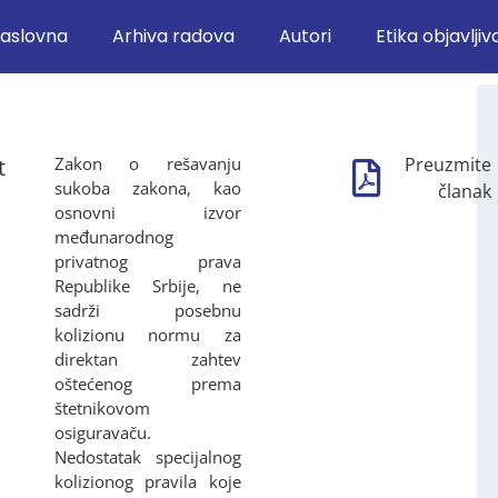
aslovna
Arhiva radova
Autori
Etika objavljiv
t
Zakon o rešavanju
Preuzmite
sukoba zakona, kao
članak
osnovni izvor
međunarodnog
privatnog prava
Republike Srbije, ne
sadrži posebnu
kolizionu normu za
direktan zahtev
oštećenog prema
štetnikovom
osiguravaču.
Nedostatak specijalnog
kolizionog pravila koje